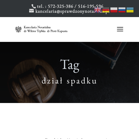
tel. :
572-325-386
/
516-195-596
kancelaria@sprawdzonynotariusz.pl
Tag
dział spadku