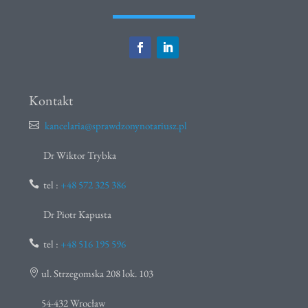
Kontakt
kancelaria@sprawdzonynotariusz.pl

Dr Wiktor Trybka
tel :
+48 572 325 386

Dr Piotr Kapusta
tel :
+48 516 195 596

ul. Strzegomska 208 lok. 103

54-432 Wrocław